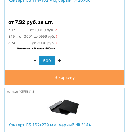
Конверт С6 114*162 мм, серый № 20706
от 7.92 руб. за шт.
7.92
...............
от 10000 руб.
?
8.19
...
от 3001 до 9999 руб.
?
8.74
.................
до 3000 руб.
?
Минимальный заказ: 500 шт.
-
+
В корзину
Артикул: 1057583118
Конверт С5 162*229 мм, черный № 314А