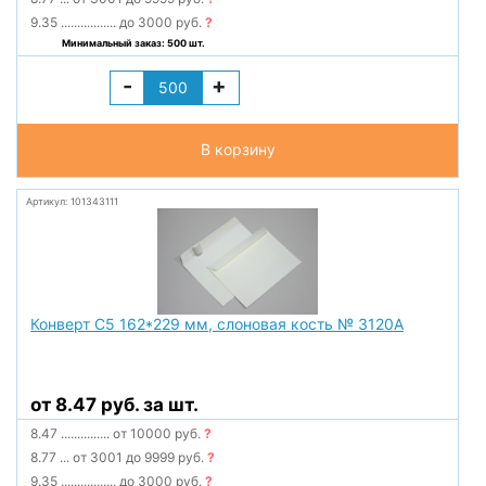
9.35
.................
до 3000 руб.
?
Минимальный заказ: 500 шт.
-
+
В корзину
Артикул: 101343111
Конверт С5 162*229 мм, слоновая кость № 3120А
от 8.47 руб. за шт.
8.47
...............
от 10000 руб.
?
8.77
...
от 3001 до 9999 руб.
?
9.35
.................
до 3000 руб.
?