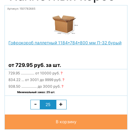
Артикул: 1501782685
Гофрокороб паллетный 1184*784*800 мм П-32 бурый
от 729.95 руб. за шт.
729.95
...............
от 10000 руб.
?
834.22
...
от 3001 до 9999 руб.
?
938.50
.................
до 3000 руб.
?
Минимальный заказ: 25 шт.
-
+
В корзину